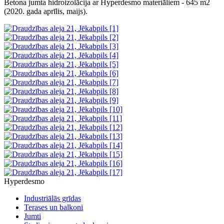
Betona jumta hidroizolācija ar Hyperdesmo materiāliem - 645 m2
(2020. gada aprīlis, maijs).
Hyperdesmo
Industriālās grīdas
Terases un balkoni
Jumti