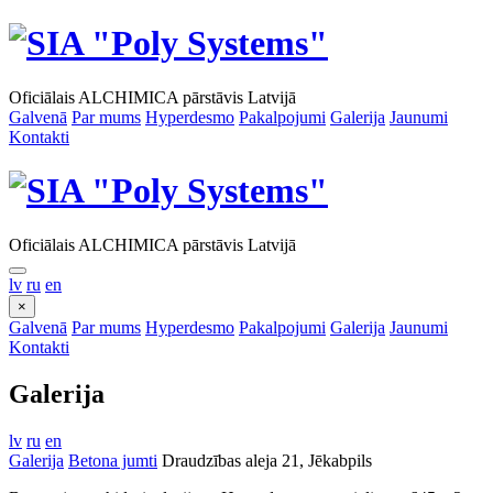
Oficiālais ALCHIMICA pārstāvis Latvijā
Galvenā
Par mums
Hyperdesmo
Pakalpojumi
Galerija
Jaunumi
Kontakti
Oficiālais ALCHIMICA pārstāvis Latvijā
lv
ru
en
×
Galvenā
Par mums
Hyperdesmo
Pakalpojumi
Galerija
Jaunumi
Kontakti
Galerija
lv
ru
en
Galerija
Betona jumti
Draudzības aleja 21, Jēkabpils