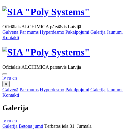
Oficiālais ALCHIMICA pārstāvis Latvijā
Galvenā
Par mums
Hyperdesmo
Pakalpojumi
Galerija
Jaunumi
Kontakti
Oficiālais ALCHIMICA pārstāvis Latvijā
lv
ru
en
×
Galvenā
Par mums
Hyperdesmo
Pakalpojumi
Galerija
Jaunumi
Kontakti
Galerija
lv
ru
en
Galerija
Betona jumti
Tērbatas iela 31, Jūrmala