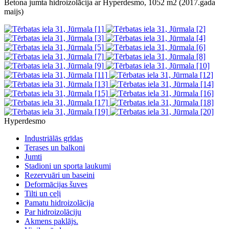
Betona jumta hidroizolācija ar Hyperdesmo, 1052 m2 (2017.gada
maijs)
Hyperdesmo
Industriālās grīdas
Terases un balkoni
Jumti
Stadioni un sporta laukumi
Rezervuāri un baseini
Deformācijas šuves
Tilti un ceļi
Pamatu hidroizolācija
Par hidroizolāciju
Akmens paklājs.