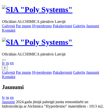
Oficiālais ALCHIMICA pārstāvis Latvijā
Galvenā
Par mums
Hyperdesmo
Pakalpojumi
Galerija
Jaunumi
Kontakti
Oficiālais ALCHIMICA pārstāvis Latvijā
lv
ru
en
×
Galvenā
Par mums
Hyperdesmo
Pakalpojumi
Galerija
Jaunumi
Kontakti
Jaunumi
lv
ru
en
Jaunumi
2024.gada jūnijā pabeigti jumta remontdarbi un
hidroizolācija ar Alchimica "Hyperdesmo" materiāliem - 1013 m2,