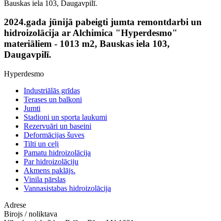
Bauskas iela 103, Daugavpilī.
2024.gada jūnijā pabeigti jumta remontdarbi un
hidroizolācija ar Alchimica "Hyperdesmo"
materiāliem - 1013 m2, Bauskas iela 103,
Daugavpilī.
Hyperdesmo
Industriālās grīdas
Terases un balkoni
Jumti
Stadioni un sporta laukumi
Rezervuāri un baseini
Deformācijas šuves
Tilti un ceļi
Pamatu hidroizolācija
Par hidroizolāciju
Akmens paklājs.
Vinila pārslas
Vannasistabas hidroizolācija
Adrese
Birojs / noliktava