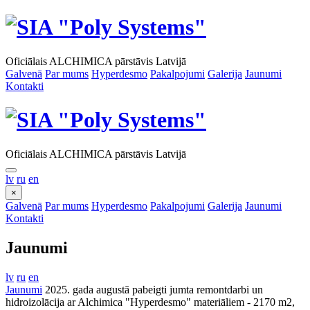
Oficiālais ALCHIMICA pārstāvis Latvijā
Galvenā
Par mums
Hyperdesmo
Pakalpojumi
Galerija
Jaunumi
Kontakti
Oficiālais ALCHIMICA pārstāvis Latvijā
lv
ru
en
×
Galvenā
Par mums
Hyperdesmo
Pakalpojumi
Galerija
Jaunumi
Kontakti
Jaunumi
lv
ru
en
Jaunumi
2025. gada augustā pabeigti jumta remontdarbi un
hidroizolācija ar Alchimica "Hyperdesmo" materiāliem - 2170 m2,