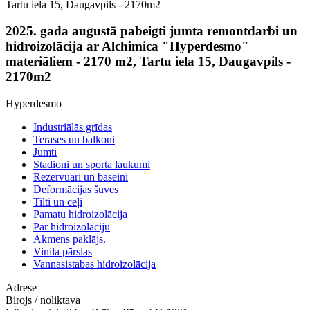
Tartu iela 15, Daugavpils - 2170m2
2025. gada augustā pabeigti jumta remontdarbi un
hidroizolācija ar Alchimica "Hyperdesmo"
materiāliem - 2170 m2, Tartu iela 15, Daugavpils -
2170m2
Hyperdesmo
Industriālās grīdas
Terases un balkoni
Jumti
Stadioni un sporta laukumi
Rezervuāri un baseini
Deformācijas šuves
Tilti un ceļi
Pamatu hidroizolācija
Par hidroizolāciju
Akmens paklājs.
Vinila pārslas
Vannasistabas hidroizolācija
Adrese
Birojs / noliktava