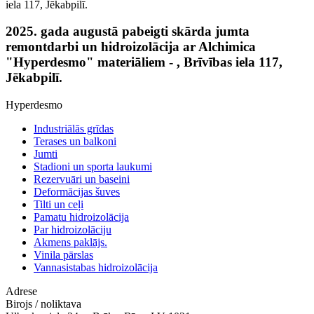
iela 117, Jēkabpilī.
2025. gada augustā pabeigti skārda jumta
remontdarbi un hidroizolācija ar Alchimica
"Hyperdesmo" materiāliem - , Brīvības iela 117,
Jēkabpilī.
Hyperdesmo
Industriālās grīdas
Terases un balkoni
Jumti
Stadioni un sporta laukumi
Rezervuāri un baseini
Deformācijas šuves
Tilti un ceļi
Pamatu hidroizolācija
Par hidroizolāciju
Akmens paklājs.
Vinila pārslas
Vannasistabas hidroizolācija
Adrese
Birojs / noliktava