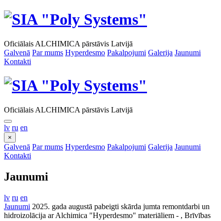
Oficiālais ALCHIMICA pārstāvis Latvijā
Galvenā
Par mums
Hyperdesmo
Pakalpojumi
Galerija
Jaunumi
Kontakti
Oficiālais ALCHIMICA pārstāvis Latvijā
lv
ru
en
×
Galvenā
Par mums
Hyperdesmo
Pakalpojumi
Galerija
Jaunumi
Kontakti
Jaunumi
lv
ru
en
Jaunumi
2025. gada augustā pabeigti skārda jumta remontdarbi un
hidroizolācija ar Alchimica "Hyperdesmo" materiāliem - , Brīvības