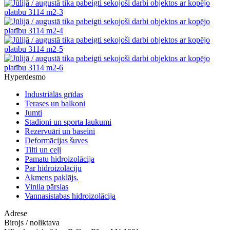
Hyperdesmo
Industriālās grīdas
Terases un balkoni
Jumti
Stadioni un sporta laukumi
Rezervuāri un baseini
Deformācijas šuves
Tilti un ceļi
Pamatu hidroizolācija
Par hidroizolāciju
Akmens paklājs.
Vinila pārslas
Vannasistabas hidroizolācija
Adrese
Birojs / noliktava