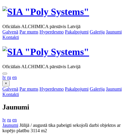
Oficiālais ALCHIMICA pārstāvis Latvijā
Galvenā
Par mums
Hyperdesmo
Pakalpojumi
Galerija
Jaunumi
Kontakti
Oficiālais ALCHIMICA pārstāvis Latvijā
lv
ru
en
×
Galvenā
Par mums
Hyperdesmo
Pakalpojumi
Galerija
Jaunumi
Kontakti
Jaunumi
lv
ru
en
Jaunumi
Jūlijā / augustā tika pabeigti sekojoši darbi objektos ar
kopējo platību 3114 m2