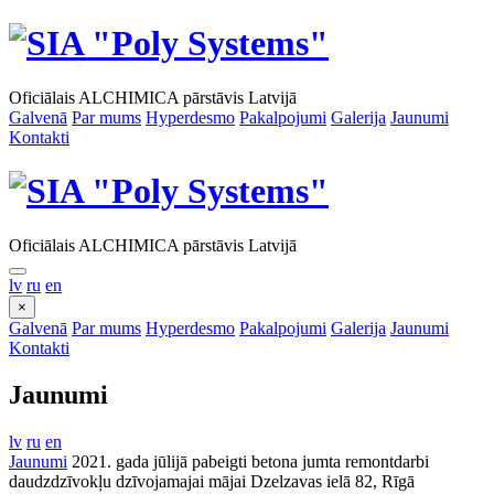
Oficiālais ALCHIMICA pārstāvis Latvijā
Galvenā
Par mums
Hyperdesmo
Pakalpojumi
Galerija
Jaunumi
Kontakti
Oficiālais ALCHIMICA pārstāvis Latvijā
lv
ru
en
×
Galvenā
Par mums
Hyperdesmo
Pakalpojumi
Galerija
Jaunumi
Kontakti
Jaunumi
lv
ru
en
Jaunumi
2021. gada jūlijā pabeigti betona jumta remontdarbi
daudzdzīvokļu dzīvojamajai mājai Dzelzavas ielā 82, Rīgā