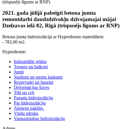
(trīspusējs līgums ar RNP)
2021. gada jūlijā pabeigti betona jumta
remontdarbi daudzdzīvokļu dzīvojamajai mājai
Dzelzavas ielā 82, Rīgā (trīspusējs līgums ar RNP)
Betona jumta hidroizolācija ar Hyperdesmo materiāliem
- 782,00 m2.
Hyperdesmo
Industriālās grīdas
Terases un balkoni
Jumti
Stadioni un sporta laukumi
Rezervuāri un baseini
Deformācijas šuves
Tilti un ceļi
Pamatu hidroizolācija
Par hidroizolāciju
Akmens paklājs.
Vinila pārslas
Vannasistabas hidroizolācija
Adrese